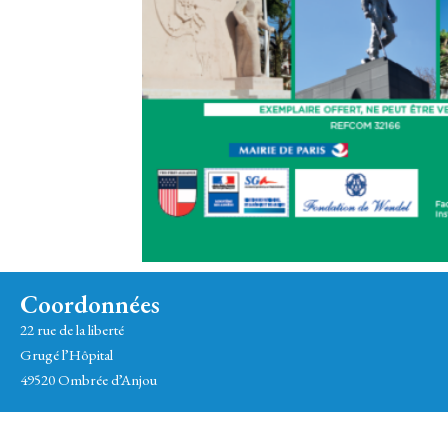
Coordonnées
22 rue de la liberté
Grugé l’Hôpital
49520 Ombrée d’Anjou