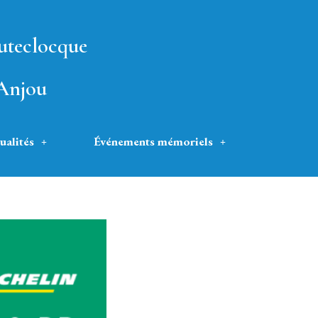
uteclocque
'Anjou
ualités
Événements mémoriels